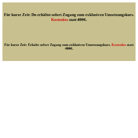
Für kurze Zeit:
Du erhältst sofort Zugang zum exklusiven Umsetzungskurs.
Kostenlos
statt
499€
.
Für kurze Zeit: Erhalte sofort Zugang zum exklusiven Umsetzungskurs.
Kostenlos
statt
499€
.