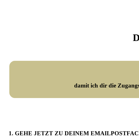
D
damit ich dir die Zugan
1.
GEHE
JETZT
ZU DEINEM EMAILPOSTFA