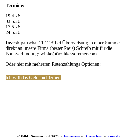
Termine:
19.4.26
03.5.26
17.5.26
24.5.26
Invest:
pauschal 11.111€ bei Überweisung in einer Summe
direkt an unsere Firma (bester Preis) Schreib mir für die
Bankverbindung: wibke(at)wibke-sommer.com
Oder hier mit mehreren Ratenzahlungs Optionen:
Ich will das Geldspiel lernen
© Wibke Sommer Ltd. 2026 •
Impressum
•
Datenschutz
•
Kontakt