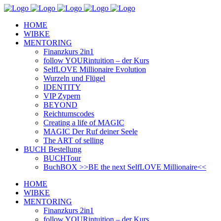
HOME
WIBKE
MENTORING
Finanzkurs 2in1
follow YOURintuition – der Kurs
SelfLOVE Millionaire Evolution
Wurzeln und Flügel
IDENTITY
VIP Zypern
BEYOND
Reichtumscodes
Creating a life of MAGIC
MAGIC Der Ruf deiner Seele
The ART of selling
BUCH Bestellung
BUCHTour
BuchBOX >>BE the next SelfLOVE Millionaire<<
HOME
WIBKE
MENTORING
Finanzkurs 2in1
follow YOURintuition – der Kurs