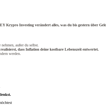
Y Krypro Investing
verändert alles,
was du bis gestern über Geld
 nehmen, außer du selbst.
alisierst, dass Inflation deine kostbare Lebenszeit entwertet.
ändern werden.
,
denkst.
möchtest