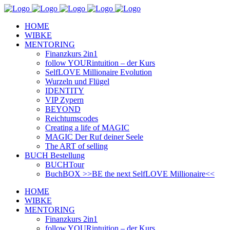
HOME
WIBKE
MENTORING
Finanzkurs 2in1
follow YOURintuition – der Kurs
SelfLOVE Millionaire Evolution
Wurzeln und Flügel
IDENTITY
VIP Zypern
BEYOND
Reichtumscodes
Creating a life of MAGIC
MAGIC Der Ruf deiner Seele
The ART of selling
BUCH Bestellung
BUCHTour
BuchBOX >>BE the next SelfLOVE Millionaire<<
HOME
WIBKE
MENTORING
Finanzkurs 2in1
follow YOURintuition – der Kurs